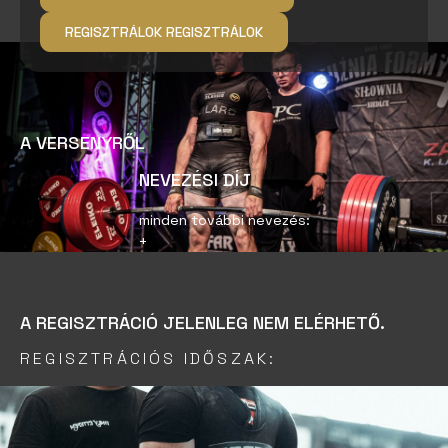
REGISZTRÁLOK
REGISZTRÁLOK
A VERSENYRŐL
NEVEZÉSI DÍJ
minden további nevezés:
+
A REGISZTRÁCIÓ JELENLEG NEM ELÉRHETŐ.
REGISZTRÁCIÓS IDŐSZAK: