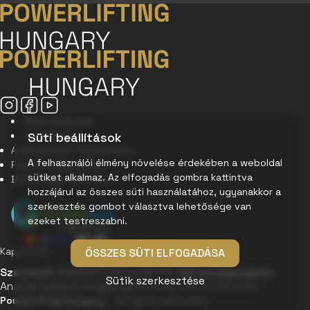
Bemutatkozás
Események
Süti beállítások
Adatkezelési tájékoztató
A felhasználói élmény növelése érdekében a weboldal
Fizetési tájékoztató
sütiket alkalmaz. Az elfogadás gombra kattintva
Biztonságos fizetés:
hozzájárul az összes süti használatához, ugyanakkor a
szerkesztés gombot választva lehetősége van
ezeket testreszabni.
Kapcsolat:
ÖSSZES SÜTI ELFOGADÁSA
Szervező:
ANDRÁSI Üzletviteli Kft.
Versenyigazgató:
Sütik szerkesztése
Andrási Szilárd
info@powerlifter.hu
+36 30 091 5785
Powerlifting Hungary
– All rights reserved
|