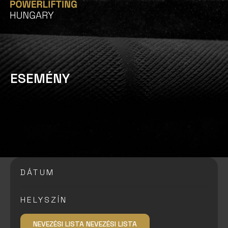
E
S
E
M
É
N
Y
DÁTUM
HELYSZÍN
NEVEZÉSI LISTA
NEVEZÉSI LISTA