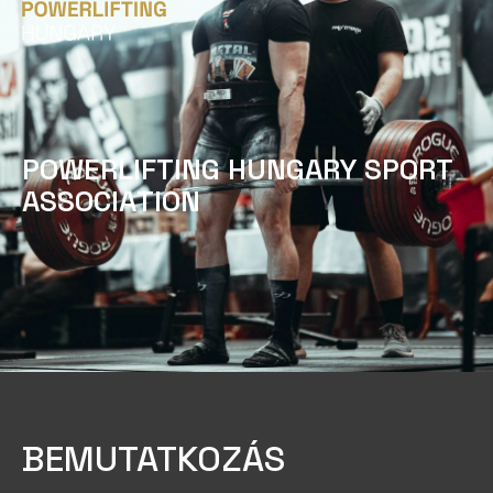
P
O
W
E
R
L
I
F
T
I
N
G
H
U
N
G
A
R
Y
S
P
O
R
T
A
S
S
O
C
I
A
T
I
O
N
BEMUTATKOZÁS