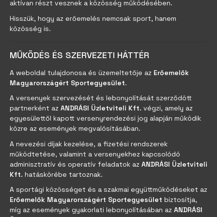
aktívan részt vesznek a közösség működésében.
Hisszük, hogy az erőemelés nemcsak sport, hanem
közösség is.
MŰKÖDÉS ÉS SZERVEZETI HÁTTÉR
A weboldal tulajdonosa és üzemeltetője az
Erőemelők
Magyarországért Sportegyesület
.
A versenyek szervezését és lebonyolítását szerződött
partnerként az
ANDRÁSI Üzletviteli Kft.
végzi, amely az
egyesülettől kapott versenyrendezési jog alapján működik
közre az események megvalósításában.
A nevezési díjak kezelése, a fizetési rendszerek
működtetése, valamint a versenyekhez kapcsolódó
adminisztratív és operatív feladatok az
ANDRÁSI Üzletviteli
Kft.
hatáskörébe tartoznak.
A sportági közösséget és a szakmai együttműködéseket az
Erőemelők Magyarországért Sportegyesület
biztosítja,
míg az események gyakorlati lebonyolításában az
ANDRÁSI