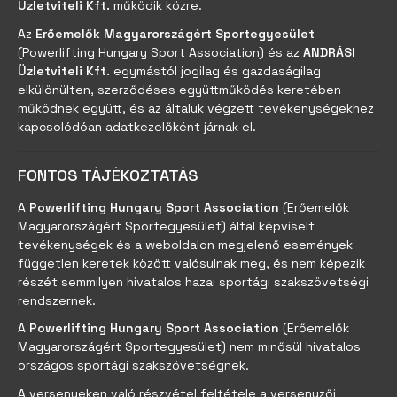
Üzletviteli Kft.
működik közre.
Az
Erőemelők Magyarországért Sportegyesület
(Powerlifting Hungary Sport Association) és az
ANDRÁSI
Üzletviteli Kft.
egymástól jogilag és gazdaságilag
elkülönülten, szerződéses együttműködés keretében
működnek együtt, és az általuk végzett tevékenységekhez
kapcsolódóan adatkezelőként járnak el.
FONTOS TÁJÉKOZTATÁS
A
Powerlifting Hungary Sport Association
(Erőemelők
Magyarországért Sportegyesület) által képviselt
tevékenységek és a weboldalon megjelenő események
független keretek között valósulnak meg, és nem képezik
részét semmilyen hivatalos hazai sportági szakszövetségi
rendszernek.
A
Powerlifting Hungary Sport Association
(Erőemelők
Magyarországért Sportegyesület) nem minősül hivatalos
országos sportági szakszövetségnek.
A versenyeken való részvétel feltétele a versenyzői