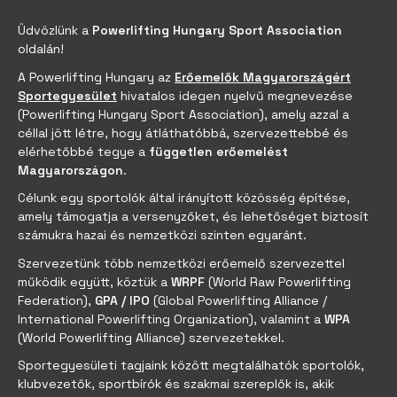
Üdvözlünk a
Powerlifting Hungary Sport Association
oldalán!
A Powerlifting Hungary az
Erőemelők Magyarországért
Sportegyesület
hivatalos idegen nyelvű megnevezése
(Powerlifting Hungary Sport Association), amely azzal a
céllal jött létre, hogy átláthatóbbá, szervezettebbé és
elérhetőbbé tegye a
független erőemelést
Magyarországon
.
Célunk egy sportolók által irányított közösség építése,
amely támogatja a versenyzőket, és lehetőséget biztosít
számukra hazai és nemzetközi szinten egyaránt.
Szervezetünk több nemzetközi erőemelő szervezettel
működik együtt, köztük a
WRPF
(World Raw Powerlifting
Federation),
GPA / IPO
(Global Powerlifting Alliance /
International Powerlifting Organization), valamint a
WPA
(World Powerlifting Alliance) szervezetekkel.
Sportegyesületi tagjaink között megtalálhatók sportolók,
klubvezetők, sportbírók és szakmai szereplők is, akik